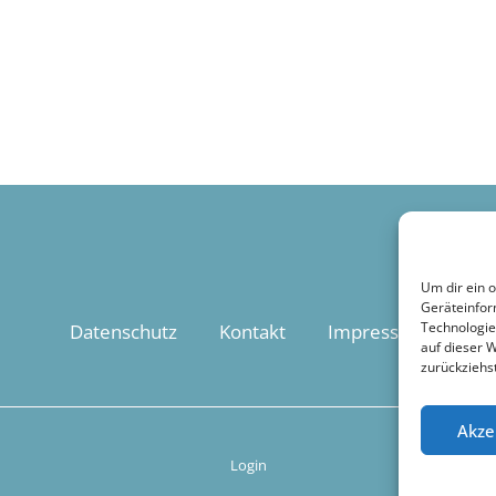
Um dir ein 
Geräteinfor
Technologie
Datenschutz
Kontakt
Impressum
auf dieser 
zurückziehs
Akze
Login